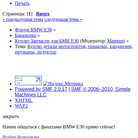
Печать
Страницы: [
1
]
Вверх
« предыдущая тема
следующая тема »
Форум BMW E30
»
Барахолка
»
Куплю Запчасти для БМВ Е30
(Модератор:
Mamont
) »
Тема:
Куплю детали мотоспортов, пищалки, карданчик,
пружины, редуктор
Powered by SMF 2.0.17
|
SMF © 2006–2010, Simple
Machines LLC
XHTML
WAP2
закрыть
Начни общаться с фанатами BMW E30 прямо сейчас!
Войти
Новичкам