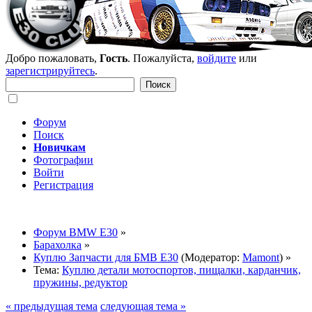
Добро пожаловать,
Гость
. Пожалуйста,
войдите
или
зарегистрируйтесь
.
Форум
Поиск
Новичкам
Фотографии
Войти
Регистрация
Форум BMW E30
»
Барахолка
»
Куплю Запчасти для БМВ Е30
(Модератор:
Mamont
) »
Тема:
Куплю детали мотоспортов, пищалки, карданчик,
пружины, редуктор
« предыдущая тема
следующая тема »