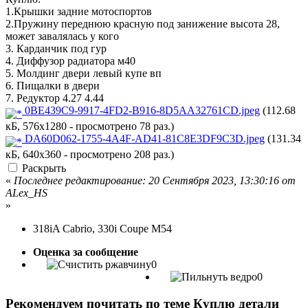
1.Крышки задние мотоспортов
2.Пружину переднюю красную под занижение высота 28,
может завалялась у кого
3. Карданчик под гур
4. Диффузор радиатора м40
5. Молдинг двери левый купе вп
6. Пищалки в двери
7. Редуктор 4.27 4.44
0BE439C9-9917-4FD2-B916-8D5AA32761CD.jpeg
(112.68
кБ, 576x1280 - просмотрено 78 раз.)
DA60D062-1755-4A4F-AD41-81C8E3DF9C3D.jpeg
(131.34
кБ, 640x360 - просмотрено 208 раз.)
Раскрыть
«
Последнее редактирование: 20 Сентября 2023, 13:30:16 от
ALex_HS
»
318iA Cabrio, 330i Coupe M54
Оценка за сообщение
0
0
Рекомендуем почитать по теме Куплю детали