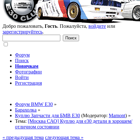
Добро пожаловать,
Гость
. Пожалуйста,
войдите
или
зарегистрируйтесь
.
Форум
Поиск
Новичкам
Фотографии
Войти
Регистрация
Форум BMW E30
»
Барахолка
»
Куплю Запчасти для БМВ Е30
(Модератор:
Mamont
) »
Тема:
[Москва САО] Куплю для е30 детали в хорошем/
отличном состоянии
« предыдущая тема
следующая тема »