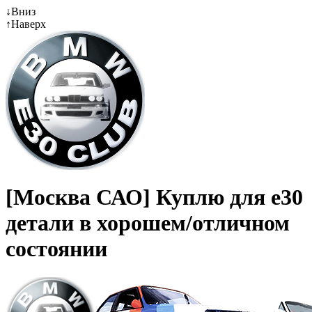
↓
Вниз
↑
Наверх
[Москва САО] Куплю для е30
детали в хорошем/отличном
состоянии