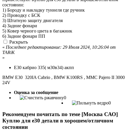
состоянии:
1) Бороду и накладку туннеля где ручник
2) Проводку с БСК
3) Штатную защиту двигателя
4) Задние фонари
5) Ковер черного цвета в багажник
6) Задние фонари ПП
Раскрыть
«
Последнее редактирование: 29 Июля 2024, 10:26:04 от
TARiK
»
E30 кабрио 335( м30в34) акпп
BMW E30 320IA Cabrio , BMW K100RS , MMC Pajero II 3000
24V
Оценка за сообщение
0
0
Рекомендуем почитать по теме [Москва САО]
Куплю для е30 детали в хорошем/отличном
состоянии