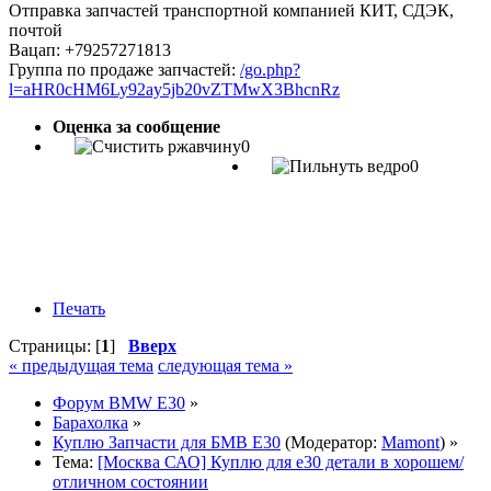
Отправка запчастей транспортной компанией КИТ, СДЭК,
почтой
Вацап: +79257271813
Группа по продаже запчастей:
/go.php?
l=aHR0cHM6Ly92ay5jb20vZTMwX3BhcnRz
Оценка за сообщение
0
0
Печать
Страницы: [
1
]
Вверх
« предыдущая тема
следующая тема »
Форум BMW E30
»
Барахолка
»
Куплю Запчасти для БМВ Е30
(Модератор:
Mamont
) »
Тема:
[Москва САО] Куплю для е30 детали в хорошем/
отличном состоянии