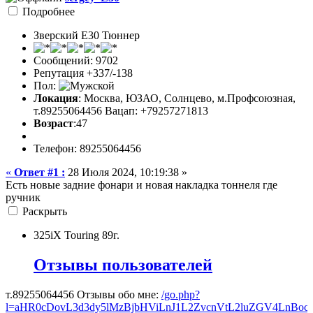
Подробнее
Зверский Е30 Тюннер
Сообщений: 9702
Репутация +337/-138
Пол:
Локация
: Москва, ЮЗАО, Солнцево, м.Профсоюзная,
т.89255064456 Вацап: +79257271813
Возраст
:47
Телефон: 89255064456
«
Ответ #1 :
28 Июля 2024, 10:19:38 »
Есть новые задние фонари и новая накладка тоннеля где
ручник
Раскрыть
325iX Touring 89г.
Отзывы пользователей
т.89255064456 Отзывы обо мне:
/go.php?
l=aHR0cDovL3d3dy5lMzBjbHViLnJ1L2ZvcnVtL2luZGV4LnB