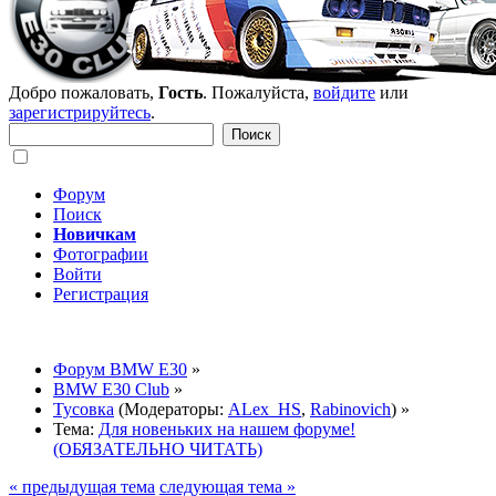
Добро пожаловать,
Гость
. Пожалуйста,
войдите
или
зарегистрируйтесь
.
Форум
Поиск
Новичкам
Фотографии
Войти
Регистрация
Форум BMW E30
»
BMW E30 Club
»
Тусовка
(Модераторы:
ALex_HS
,
Rabinovich
) »
Тема:
Для новеньких на нашем форуме!
(ОБЯЗАТЕЛЬНО ЧИТАТЬ)
« предыдущая тема
следующая тема »