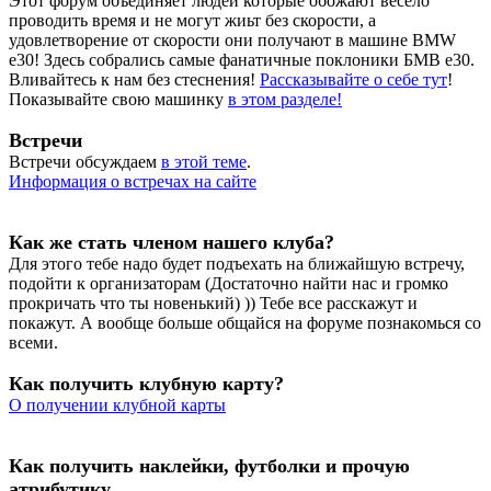
Этот форум объединяет людей которые обожают весело
проводить время и не могут жиьт без скорости, а
удовлетворение от скорости они получают в машине BMW
e30! Здесь собрались самые фанатичные поклоники БМВ е30.
Вливайтесь к нам без стеснения!
Рассказывайте о себе тут
!
Показывайте свою машинку
в этом разделе!
Встречи
Встречи обсуждаем
в этой теме
.
Информация о встречах на сайте
Как же стать членом нашего клуба?
Для этого тебе надо будет подъехать на ближайшую встречу,
подойти к организаторам (Достаточно найти нас и громко
прокричать что ты новенький) )) Тебе все расскажут и
покажут. А вообще больше общайся на форуме познакомься со
всеми.
Как получить клубную карту?
О получении клубной карты
Как получить наклейки, футболки и прочую
атрибутику