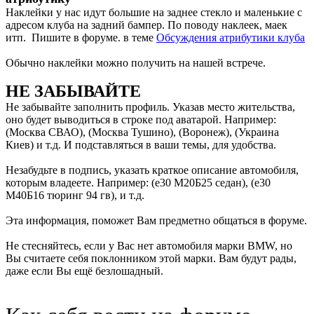
Наклейки у нас идут большие на заднее стекло и маленькие с
адресом клуба на задний бампер. По поводу наклеек, маек
итп. Пишите в форуме. в теме
Обсуждения атрибутики клуба
Обычно наклейки можно получить на нашей встрече.
НЕ ЗАБЫВАЙТЕ
Не забывайте заполнить профиль. Указав место жительства,
оно будет выводиться в строке под аватарой. Например:
(Москва СВАО), (Москва Тушино), (Воронеж), (Украина
Киев) и т.д. И подставляться в ваши темы, для удобства.
Незабудьте в подпись, указать краткое описание автомобиля,
которым владеете. Например: (е30 М20Б25 седан), (е30
М40Б16 тюринг 94 гв), и т.д.
Эта информация, поможет Вам предметно общаться в форуме.
Не стесняйтесь, если у Вас нет автомобиля марки BMW, но
Вы считаете себя поклонником этой марки. Вам будут рады,
даже если Вы ещё безлошадный.