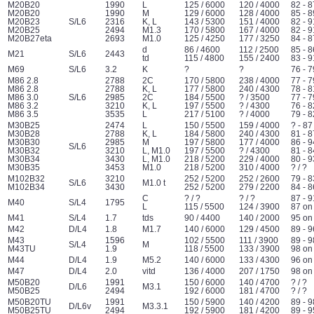
M20B20
1990
L
125 / 6000
120 / 4000
82 - 8
M20B20
1990
M
129 / 6000
128 / 4000
85 - 8
M20B23
S/L6
2316
K, L
143 / 5300
151 / 4000
82 - 9
M20B25
2494
M1.3
170 / 5800
167 / 4000
82 - 9
M20B27eta
2693
M1.0
125 / 4250
177 / 3250
84 - 8
d
86 / 4600
112 / 2500
85 - 8
M21
S/L6
2443
td
115 / 4800
155 / 2400
83 - 9
M69
S/L6
3.2
K
?
?
76 - 7
M86 2.8
2788
2C
170 / 5800
238 / 4000
77 - 7
M86 2.8
2788
K, L
177 / 5800
240 / 4300
78 - 8
M86 3.0
S/L6
2985
2C
184 / 5500
? / 3500
77 - 7
M86 3.2
3210
K, L
197 / 5500
? / 4300
76 - 8
M86 3.5
3535
L
217 / 5100
? / 4000
79 - 8
M30B25
2474
L
150 / 5500
159 / 4000
? - 87
M30B28
2788
K, L
184 / 5800
240 / 4300
81 - 8
M30B30
2985
M
197 / 5800
177 / 4000
86 - 9
S/L6
M30B32
3210
L, M1.0
197 / 5500
? / 4300
81 - 8
M30B34
3430
L, M1.0
218 / 5200
229 / 4000
80 - 9
M30B35
3453
M1.0
218 / 5200
310 / 4000
? / ?
M102B32
3210
252 / 5200
252 / 2600
79 - 8
S/L6
M1.0 t
M102B34
3430
252 / 5200
279 / 2200
84 - 8
C
? / ?
? / ?
87 - 9
M40
S/L4
1795
L
115 / 5500
124 / 3900
87 on
M41
S/L4
1.7
tds
90 / 4400
140 / 2000
95 on
M42
D/L4
1.8
M1.7
140 / 6000
129 / 4500
89 - 9
M43
1596
102 / 5500
111 / 3900
89 - 9
S/L4
M
M43TU
1.9
118 / 5500
133 / 3900
98 on
M44
D/L4
1.9
M5.2
140 / 6000
133 / 4300
96 on
M47
D/L4
2.0
vitd
136 / 4000
207 / 1750
98 on
M50B20
1991
150 / 6000
140 / 4700
? / ?
D/L6
M3.1
M50B25
2494
192 / 6000
181 / 4700
? / ?
M50B20TU
1991
150 / 5900
140 / 4200
89 - 9
D/L6v
M3.3.1
M50B25TU
2494
192 / 5900
181 / 4200
89 - 9