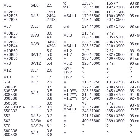
td
115 / ?
155 / ?
93 on
M51
S/L6
2.5
tds
143 / 4800
192 / 2200
90 on
M52B20
1991
150 / 5900
115 / 3500
M52B25
D/L6
2494
MS41.1
170 / 5500
180 / 3500
95 on
M52B28
2793
193 / 5500
207 / 3500
M57
D/L6
3.0
vitd
184 / 4000
288 / 1750
98 on
M60B30
3.0
218 / ?
? / ?
D/V8
M3.3
93 - 9
M60B40
4.0
286 / 5800
295 / 5100
M62B35
3498
M
235 / 5700
236 / 5700
D/V8
96 on
M62B44
4398
MS41.1
286 / 5700
310 / 3900
M70B50
5.0
M1.2
? / ?
? / ?
88 - 9
M70B50
S/V12
5.0
M1.7
300 / 5200
332 / 3900
91 - 9
M70B56
5.6
M
380 / 5300
406 / 4000
94 on
M73
S/V12
5.4
M5.2
326 / 5000
? / ?
96 on
K(?)
?
?
?
M12
D/L4
2.0
K(?)t
?
?
?
M13
D/L4
1.5
K(?)t
?
?
?
S14
D/L4
2.3
M
215 / 6750
181 / 4750
90 - 9
S38B35
3.5
M
277 / 6500
238 / 5000
79 - 0
S38B35
3.5
M1.0///M
286 / 6500
245 / 4500
85 - 9
D/L6
S38B36
3.6
M1.2///M
315 / 6900
260 / 4750
91 - 9
S38B38
3.8
M1.2///M
340 / 6900
289 / 4500
92 - 9
S50B30
3.0
? /
? / ?
M3.3
93 - 9
S50B32USA
D/L6v
3.2
333 / 7900
356 / 4900
MS41.1
96 on
S50B32
3.2
343 / 7900
365 / 4900
S52
D/L6v
3.2
M
321 / 7400
258 / 3250
96 on
S62
D/V8v
4.9
M
400 / 6600
369 / 3800
98 on
S70
D/V12v
6.1
?
?
?
?
S80B36
3.6
D/L6
M
?
?
?
S80B38
3.8