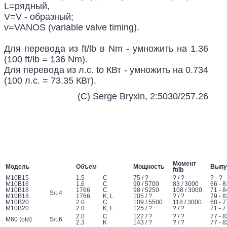
L=рядный,
V=V - образный;
v=VANOS (variable valve timing).
Для перевода из ft/lb в Nm - умножить на 1.36
(100 ft/lb = 136 Nm).
Для перевода из л.с. to КВт - умножить на 0.734
(100 л.с. = 73.35 КВт).
(C) Serge Bryxin, 2:5030/257.26
Момент
Модель
Объем
Мощность
Выпу
ft/lb
M10B15
1.5
C
75 / ?
? / ?
? - ?
M10B16
1.6
C
90 / 5700
83 / 3000
66 - 8
M10B18
1766
C
98 / 5250
108 / 3000
71 - 8
S/L4
M10B18
1766
K, L
105 / ?
? / ?
79 - 8
M10B20
2.0
C
109 / 5500
118 / 3000
68 - 7
M10B20
2.0
K, L
125 / ?
? / ?
71 - 7
2.0
C
122 / ?
? / ?
77 - 8
M60 (old)
S/L6
2.3
K
143 / ?
? / ?
77 - 8