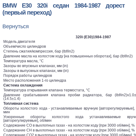
BMW E30 320i седан 1984-1987 дорест
(первый переход)
Вернуться
320i (E30)1984-1987
Модель двигателя
Объем/число цилиндров
Степень сжатия/компрессия, бар (lbf/in2)
Давление масла на холостом ходу [на повышенных оборотах], бар (lbf/in2)
Температура масла, °C
Зазоры во впускных клапанах, мм (in)
Зазоры в выпускных клапанах, мм (in)
Порядок работы цилиндров
Место расположения 1-го цилиндра
Система охлаждения
Температура открывания клапана термостата, °C
Давление срабатывания клапана пробки радиатора, бар (lbf/in2)v1.0±
(14.5±1.4)
Топливная система
Обороты холостого хода - устанавливаемые вручную [авторегулируемые], 
мин
Ускоренные обороты холостого хода устанавливаемые вруч
[авторегулируемые], об/мин
Содержание СО в выхлопных газах - на холостом ходу [при 3000 об/мин], %
Содержание СН в выхлопных газах - на холостом ходу [при 3000 об/мин], %
Содержание СО2 в выхлопных газах - на холостом ходу [при 3000 об/мин], 