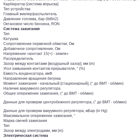
Карбюратор [система впрыска]
Тип устройства
Главный жиклер/распылитель
Давление топлива, бар (lbf/in2)
Октановое число бензина, RON
Система зажигания
Тип
Катушка
Сопротивление первичной обмотки, Ом
Добавочное сопротивление, Ом
Напряжение «контакт 15(+) - земля»
Распределитель
Зазор между контактами [воздушный зазор], мм (in)
Угол замыкания контактов прерывателя, ° (%)
Емкость конденсатора, мкФ
Направление вращения бегунка
Момент зажигания - начальный [стационарный], (° до ВМТ - об/мин)
Наличие вакуумного регулятора
Общее опережение зажигания, (° до ВМТ - об/мин)
Данные для проверки центробежного регулятора, (° до ВМТ - об/мин)
Данные для проверки вакуумного регулятора, мБар (in Hg)
Максимальное опережение зажигания, °
Марка свечей зажигания
Тип
Зазор между электродами, мм (in)
Электрическая система