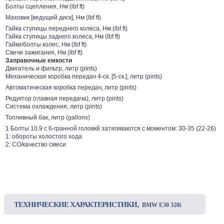
Болты сцепления, Нм (lbf ft)
Маховик [ведущий диск], Нм (lbf ft)
Гайка ступицы переднего колеса, Нм (lbf ft)
Гайка ступицы заднего колеса, Нм (lbf ft)
Гайки/болты колес, Нм (lbf ft)
Свечи зажигания, Нм (lbf ft)
Заправочные емкости
Двигатель и фильтр, литр (pints)
Механическая коробка передач 4-ск. [5-ск.], литр (pints)
Автоматическая коробка передач, литр (pints)
Редуктор (главная передача), литр (pints)
Система охлаждения, литр (pints)
Топливный бак, литр (gallons)
1 Болты 10.9 с 6-гранной головкй затягиваются с моментом: 30-35 (22-26)
1: обороты холостого хода
2: СО/качество смеси
,
ТЕХНИЧЕСКИЕ ХАРАКТЕРИСТИКИ
BMW E30 320i