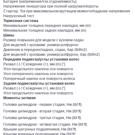
Батарея (напряжение/ток отдачи/емкость)
Напряжение генератора при полной нагрузке/обороты
Стартер. Ток при максимальном крутящем моменте/падение напряжения
Нагрузочный тест
Тормозная система
Минимальная толщина передних накладок, мм (in)
Минимальная толщина задних накладок, мм (in)
Шины
Размер покрышек для модели с кузовом седан
Для моделей с кузовами: универсал/фургон
Давление в передних/задних, седан, бар (lbf/in2)
Для моделей с кузовами: универсал/фургон, бар (lbf/in2)
Передняя подвеска/углы установки колес
Развал (-) / Схождение (+), мм (in) [°]
Угол продольного наклона оси поворота
Угол поперечного наклона оси поворота
Поперечный наклон оси поворота колеса
Задняя подвеска/углы установки колес
Развал (-) / Схождение (+), мм (in) [°]
Угол продольного наклона оси поворота
Моменты затяжки
Головка цилиндров - первая стадия, Нм (lbf ft)
Головка цилиндров - вторая стадия, Нм (lbf ft)
Головка цилиндров - третья стадия, Нм (lbf ft)
Головка цилиндров - четвертая стадия, Нм (lbf ft)
Крышки шатунных подшипников, Нм (lbf ft)
Крышки коренных подшипников, Нм (lbf ft)