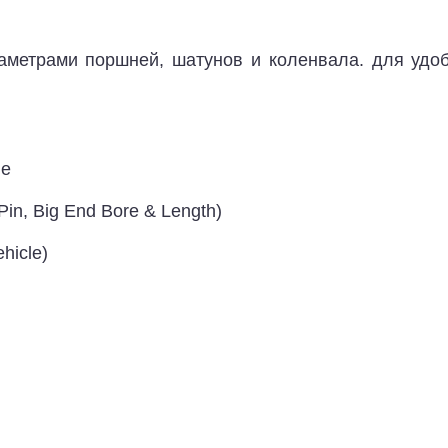
аметрами поршней, шатунов и коленвала. для удоб
le
in, Big End Bore & Length)
hicle)