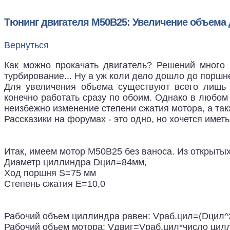
Тюнинг двигателя M50B25: Увеличение объема 
Вернуться
Как можно прокачать двигатель? Решений много р
турбирование... Ну а уж коли дело дошло до поршне
Для увеличения объема существуют всего лишь 
конечно работать сразу по обоим. Однако в любом
неизбежно изменение степени сжатия мотора, а так
Рассказики на форумах - это одно, но хочется иметь
Итак, имеем мотор M50B25 без ваноса. Из открытых
Диаметр циллиндра Dцил=84мм,
Ход поршня S=75 мм
Степень сжатия E=10,0
Рабочий объем циллиндра равен: Vраб.цил=(Dцил^
Рабочий объем мотора: Vдвиг=Vраб.цил*число цил