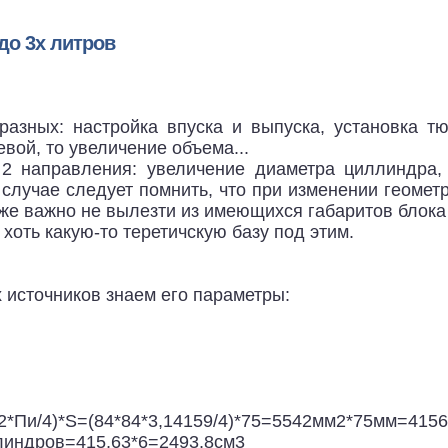
до 3х литров
азных: настройка впуска и выпуска, установка тю
вой, то увеличение объема...
2 направления: увеличение диаметра циллиндра,
 случае следует помнить, что при изменении геоме
же важно не вылезти из имеющихся габаритов блока 
 хоть какую-то теретичскую базу под этим.
 источников знаем его параметры:
2*Пи/4)*S=(84*84*3,14159/4)*75=5542мм2*75мм=415
линдров=415,63*6=2493,8см3