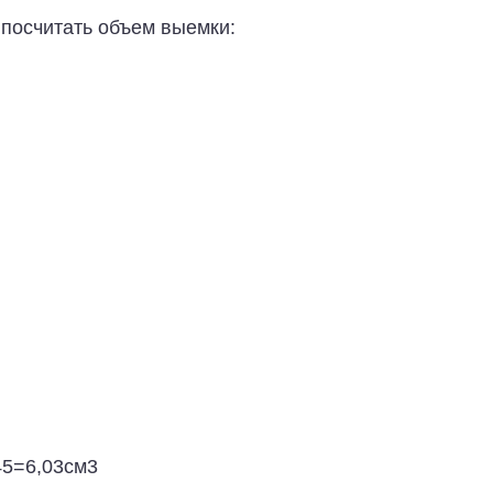
 посчитать объем выемки:
45=6,03см3