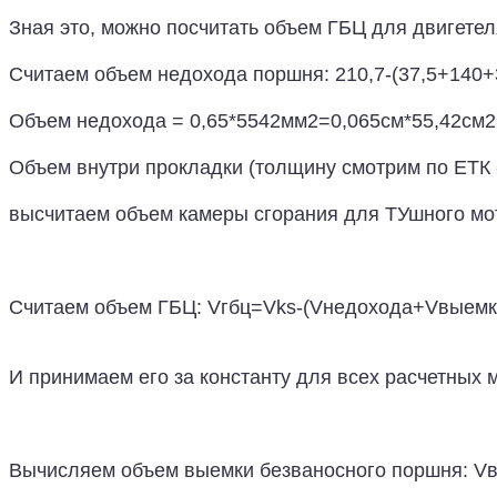
Зная это, можно посчитать объем ГБЦ для двигетел
Считаем объем недохода поршня: 210,7-(37,5+140+
Объем недохода = 0,65*5542мм2=0,065см*55,42см2
Объем внутри прокладки (толщину смотрим по ЕТК 
высчитаем объем камеры сгорания для ТУшного мото
Считаем объем ГБЦ: Vгбц=Vks-(Vнедохода+Vвыемки
И принимаем его за константу для всех расчетных м
Вычисляем объем выемки безваносного поршня: Vв