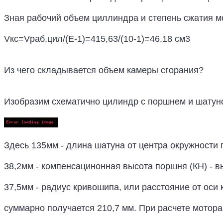
Зная рабочий объем циллиндра и степень сжатия м
Vкс=Vраб.цил/(E-1)=415,63/(10-1)=46,18 см3
Из чего складывается объем камеры сгорания?
Изобразим схематично цилиндр с поршнем и шатун
Здесь 135мм - длина шатуна от центра окружности
38,2мм - компенсацинонная высота поршня (КН) - в
37,5мм - радиус кривошипа, или расстояние от оси
суммарно получается 210,7 мм. При расчете мотор