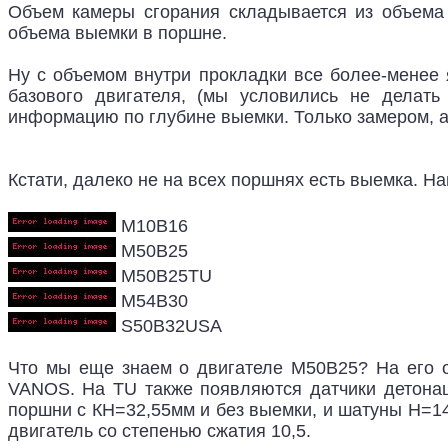
Объем камеры сгорания складывается из объема
объема выемки в поршне.
Ну с объемом внутри прокладки все более-менее
базового двигателя, (мы условились не делат
информацию по глубине выемки. Только замером, а 
Кстати, далеко не на всех поршнях есть выемка. 
M10B16
M50B25
M50B25TU
M54B30
S50B32USA
Что мы еще знаем о двигателе M50B25? На его 
VANOS. На TU также появляются датчики детонац
поршни с КН=32,55мм и без выемки, и шатуны Н=140
двигатель со степенью сжатия 10,5.