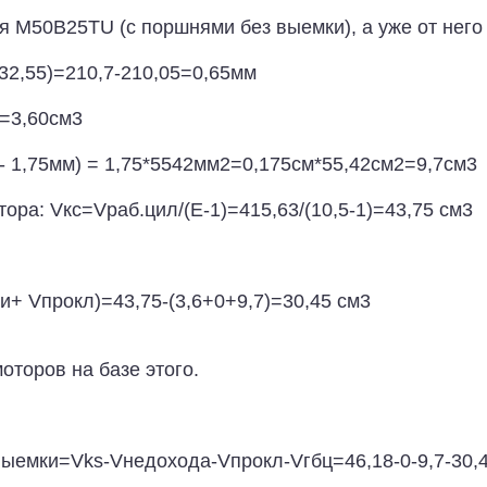
я M50B25TU (с поршнями без выемки), а уже от него
32,55)=210,7-210,05=0,65мм
=3,60см3
- 1,75мм) = 1,75*5542мм2=0,175см*55,42см2=9,7см3
ра: Vкс=Vраб.цил/(E-1)=415,63/(10,5-1)=43,75 см3
+ Vпрокл)=43,75-(3,6+0+9,7)=30,45 см3
оторов на базе этого.
ыемки=Vks-Vнедохода-Vпрокл-Vгбц=46,18-0-9,7-30,