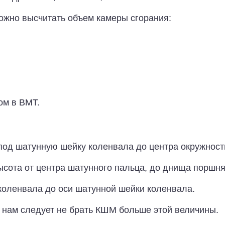
ожно высчитать объем камеры сгорания:
ом в ВМТ.
 под шатунную шейку коленвала до центра окружнос
ысота от центра шатунного пальца, до днища поршня
 коленвала до оси шатунной шейки коленвала.
а нам следует не брать КШМ больше этой величины.