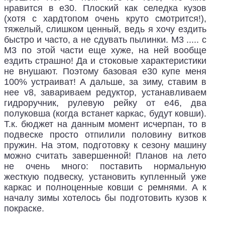
нравится в е30. Плоский как селедка кузов
(хотя с хардтопом очень круто смотрится!),
тяжелый, слишком ценный, ведь я хочу ездить
быстро и часто, а не сдувать пылинки. М3 ..... с
М3 по этой части еще хуже, на ней вообще
ездить страшно! Да и стоковые характеристики
не внушают. Поэтому базовая е30 купе меня
100% устраиват! А дальше, за зиму, ставим в
нее v8, завариваем редуктор, устанавливаем
гидроручник, рулевую рейку от е46, два
полуковша (когда встанет каркас, будут ковши).
Т.к. бюджет на данным момент исчерпан, то в
подвеске просто отпилили половину витков
пружин. На этом, подготовку к сезону машину
можно считать завершенной! Планов на лето
не очень много: поставить нормальную
жесткую подвеску, установить купленный уже
каркас и полноценные ковши с ремнями. А к
началу зимы хотелось бы подготовить кузов к
покраске.