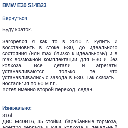
BMW E30 S14B23
Вернуться
Буду краток.
Загорелся я как то в 2010 г. купить и
восстановить в стоке Е30, до идеального
состояния (или max близко к идеальному) и в
max возможной комплектации для Е30 и без
колхоза. Все детали и агрегаты
устанавливаются только те что
устанавливались с завода в Е30. Так сказать -
ностальгия по 90-м г.г..
Хотел именно второй переход, седан.
Изначально:
316i
ДВС М40В16, 45 стойки, барабанные тормоза,
электро зеркала и куча колхоза и печальный