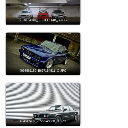
5018124940_FE67FF114B_B.JPG
4993581159_B677154511_O.JPG
464947459_7C225A3880_O.JPG