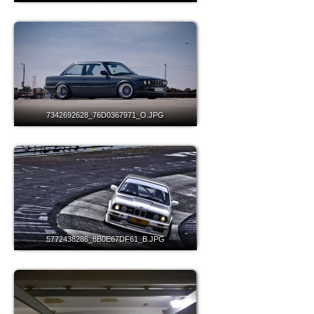
7342692628_76D0367971_O.JPG
5772438286_8B0E67DF61_B.JPG