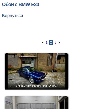
Обои с BMW E30
Вернуться
1
2
3
3753514430_960380F5A5_O.JPG