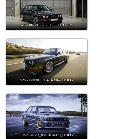
5252686724_BF5E83EF3D_O.JPG
5256008030_E96AF4B347_O.JPG
5752161383_85151F40D8_O.JPG