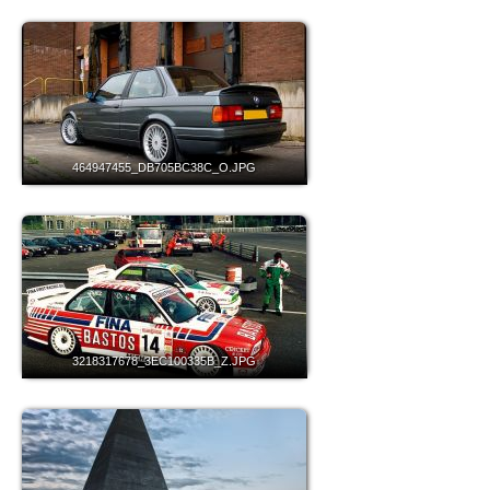
464947455_DB705BC38C_O.JPG
3218317678_3EC100335B_Z.JPG