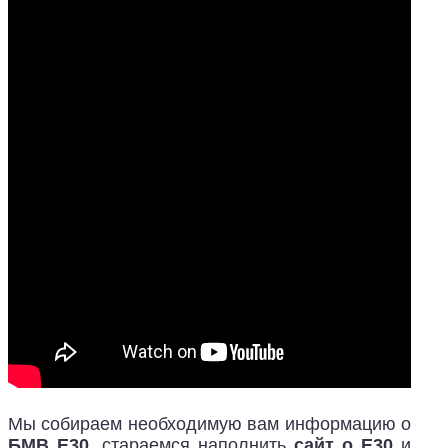
Мы собираем необходимую вам информацию о
БМВ Е30
, стараемся наполнить
сайт о Е30
и