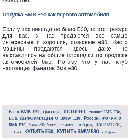
Покупка БМВ Е30 как первого автомобиля
Если у вас никогда не было Е30, то этот ресурс
для вас. У нас продаются все самые
интересные и хорошие, стоковые е30. Часто
машины продаются здесь даже не
выставляясь на общие площадки по продаже
автомобилей бмв. Потому что у нас клуб
настоящих фанатов бмв е30.
,
,
,
,
фанаты
Все о БМВ Е30
ИСТОРИЯ
тюнинг БМВ Е30
,
,
России
ФОРУМ О
ВСЯ ИНФОРМАЦИЯ О BMW E30
,
,
,
,
,
БМВ Е30
ЗАПЧАСТИ
ремонт
разборки
bmw e30 forum
КУПИТЬ E30
КУПИТЬ BMW E30
,
,
,
e30 m3
e30 фото